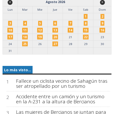
Agosto 2026
Lun
Mar
Mie
Jue
Vie
Sab
Dom
1
2
3
4
5
6
7
8
9
10
11
12
13
14
15
16
17
18
19
20
21
22
23
24
25
26
27
28
29
30
31
Lo más visto...
Fallece un ciclista vecino de Sahagún tras
1
ser atropellado por un turismo
Accidente entre un camión y un turismo
2
en la A-231 a la altura de Bercianos
Las mujeres de Bercianos se juntan para
3