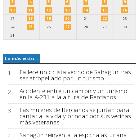
3
4
5
6
7
8
9
10
11
12
13
14
15
16
17
18
19
20
21
22
23
24
25
26
27
28
29
30
31
Lo más visto...
Fallece un ciclista vecino de Sahagún tras
1
ser atropellado por un turismo
Accidente entre un camión y un turismo
2
en la A-231 a la altura de Bercianos
Las mujeres de Bercianos se juntan para
3
cantar a la vida y brindar por sus vecinas
más veteranas
Sahagún reinventa la espicha asturiana
4