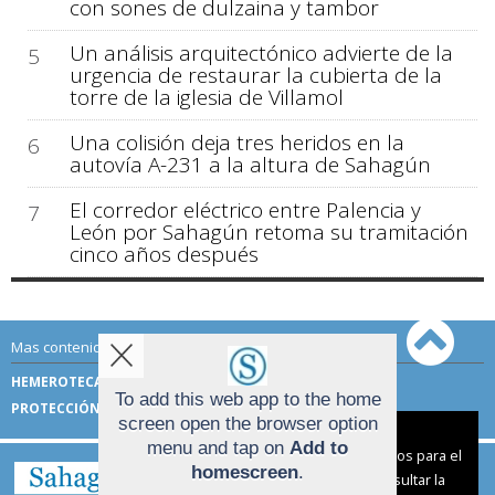
con sones de dulzaina y tambor
Un análisis arquitectónico advierte de la
5
urgencia de restaurar la cubierta de la
torre de la iglesia de Villamol
Una colisión deja tres heridos en la
6
autovía A-231 a la altura de Sahagún
El corredor eléctrico entre Palencia y
7
León por Sahagún retoma su tramitación
cinco años después
Mas contenido de Sahagún Digital:
HEMEROTECA
TÉRMINOS DE USO
To add this web app to the home
PROTECCIÓN DE DATOS
screen open the browser option
Aviso sobre el Uso de cookies:
menu and tap on
Add to
Utilizamos cookies nuestras y de terceros para el
homescreen
.
funcionamiento del digital. Puedes consultar la