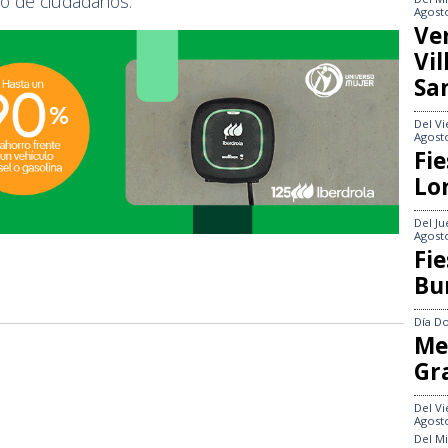
sto de ciudadanos.
Agost
Ve
Vi
Sa
Del
Vi
Agost
Fie
Lo
Del
Ju
Agost
Fie
Bu
Día
Do
Me
Gr
Del
Vi
Agost
Del
Mi