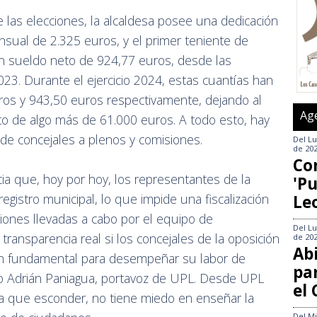
as elecciones, la alcaldesa posee una dedicación
sual de 2.325 euros, y el primer teniente de
un sueldo neto de 924,77 euros, desde las
2023. Durante el ejercicio 2024, estas cuantías han
os y 943,50 euros respectivamente, dejando al
Ag
o de algo más de 61.000 euros. A todo esto, hay
 de concejales a plenos y comisiones.
Del
Lu
de 20
Co
cia que, hoy por hoy, los representantes de la
'Pu
egistro municipal, lo que impide una fiscalización
Le
iones llevadas a cabo por el equipo de
Del
Lu
ransparencia real si los concejales de la oposición
de 20
Abi
n fundamental para desempeñar su labor de
pa
ado Adrián Paniagua, portavoz de UPL. Desde UPL
el
a que esconder, no tiene miedo en enseñar la
Del
Mi