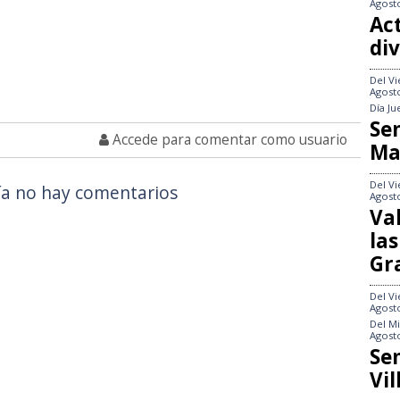
Agost
Act
div
Del
Vi
Agost
Día
Ju
Se
Accede para comentar como usuario
Ma
Del
Vi
a no hay comentarios
Agost
Va
las
Gr
Del
Vi
Agost
Del
Mi
Agost
Se
Vi