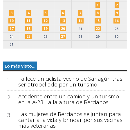
1
2
3
4
5
6
7
8
9
10
11
12
13
14
15
16
17
18
19
20
21
22
23
24
25
26
27
28
29
30
31
Lo más visto...
Fallece un ciclista vecino de Sahagún tras
1
ser atropellado por un turismo
Accidente entre un camión y un turismo
2
en la A-231 a la altura de Bercianos
Las mujeres de Bercianos se juntan para
3
cantar a la vida y brindar por sus vecinas
más veteranas