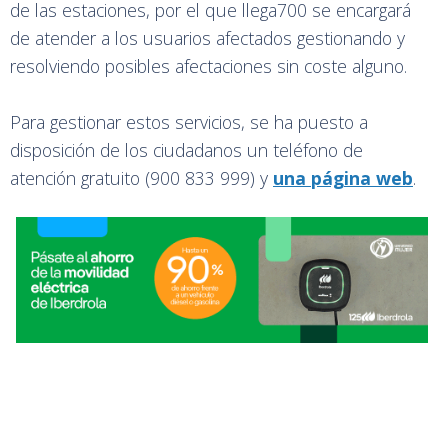
de las estaciones, por el que llega700 se encargará
de atender a los usuarios afectados gestionando y
resolviendo posibles afectaciones sin coste alguno.
Para gestionar estos servicios, se ha puesto a
disposición de los ciudadanos un teléfono de
atención gratuito (900 833 999) y
una página web
.