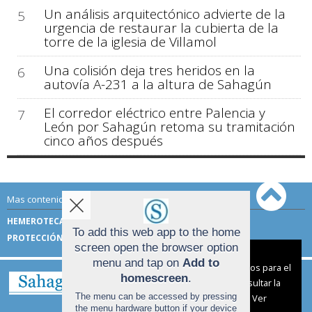
Un análisis arquitectónico advierte de la
5
urgencia de restaurar la cubierta de la
torre de la iglesia de Villamol
Una colisión deja tres heridos en la
6
autovía A-231 a la altura de Sahagún
El corredor eléctrico entre Palencia y
7
León por Sahagún retoma su tramitación
cinco años después
Mas contenido de Sahagún Digital:
HEMEROTECA
TÉRMINOS DE USO
To add this web app to the home
PROTECCIÓN DE DATOS
screen open the browser option
Aviso sobre el Uso de cookies:
menu and tap on
Add to
Utilizamos cookies nuestras y de terceros para el
homescreen
.
funcionamiento del digital. Puedes consultar la
The menu can be accessed by pressing
lista de cookies y como desconectarlas.
Ver
the menu hardware button if your device