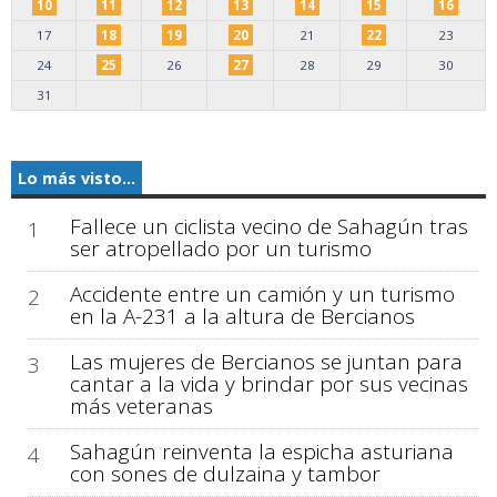
10
11
12
13
14
15
16
17
18
19
20
21
22
23
24
25
26
27
28
29
30
31
Lo más visto...
Fallece un ciclista vecino de Sahagún tras
1
ser atropellado por un turismo
Accidente entre un camión y un turismo
2
en la A-231 a la altura de Bercianos
Las mujeres de Bercianos se juntan para
3
cantar a la vida y brindar por sus vecinas
más veteranas
Sahagún reinventa la espicha asturiana
4
con sones de dulzaina y tambor