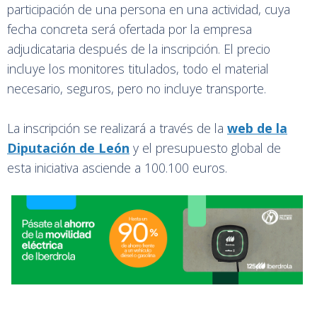
participación de una persona en una actividad, cuya
fecha concreta será ofertada por la empresa
adjudicataria después de la inscripción. El precio
incluye los monitores titulados, todo el material
necesario, seguros, pero no incluye transporte.
La inscripción se realizará a través de la
web de la
Diputación de León
y el presupuesto global de
esta iniciativa asciende a 100.100 euros.