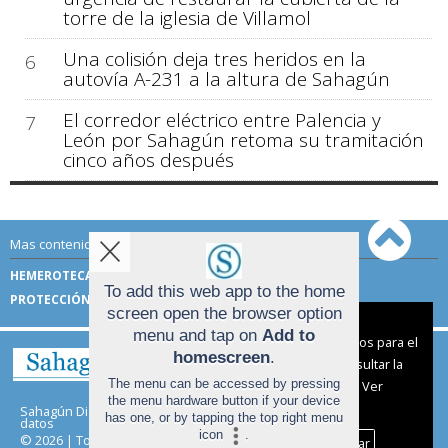
torre de la iglesia de Villamol
Una colisión deja tres heridos en la
6
autovía A-231 a la altura de Sahagún
El corredor eléctrico entre Palencia y
7
León por Sahagún retoma su tramitación
cinco años después
Mas contenido de Sahagún Digital:
HEMEROTECA
TÉRMINOS DE USO
To add this web app to the home
PROTECCIÓN DE DATOS
screen open the browser option
Aviso sobre el Uso de cookies:
menu and tap on
Add to
Utilizamos cookies nuestras y de terceros para el
homescreen
.
funcionamiento del digital. Puedes consultar la
The menu can be accessed by pressing
lista de cookies y como desconectarlas.
Ver
the menu hardware button if your device
nuestra Política de Privacidad y Cookies
Sahagún Digital |
Términos de uso
|
Protección de
has one, or by tapping the top right menu
datos
icon
.
© 2026 | Todos los derechos reservados
Aceptar Cookies
Personalizar