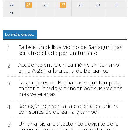
24
25
26
27
28
29
30
31
Lo más visto...
Fallece un ciclista vecino de Sahagún tras
1
ser atropellado por un turismo
Accidente entre un camión y un turismo
2
en la A-231 a la altura de Bercianos
Las mujeres de Bercianos se juntan para
3
cantar a la vida y brindar por sus vecinas
más veteranas
Sahagún reinventa la espicha asturiana
4
con sones de dulzaina y tambor
Un análisis arquitectónico advierte de la
5
urgencia de restaurar la cubierta de la