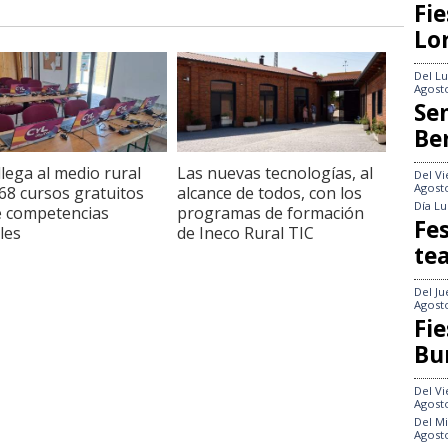
Fie
Lo
Del
Lu
Agost
Se
Be
 llega al medio rural
Las nuevas tecnologías, al
Del
Vi
Agost
68 cursos gratuitos
alcance de todos, con los
Día
Lu
 competencias
programas de formación
Fes
les
de Ineco Rural TIC
te
Del
Ju
Agost
Fie
Bu
Del
Vi
Agost
Del
Mi
Agost