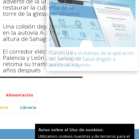
advierte de la urgencia de
restaurar la cubierta de la
torre de la iglesia de Villamol
Una colisión deja tres heridos
en la autovía A-231 a la
altura de Sahagún
El corredor eléctrico entre
Cursos para el manejo de la aplicación
Palencia y León por Sahagún
del Servicio de Salud dirigido a
retoma su tramitación cinco
personas mayores
años después
Alimentación
ería
Librería
Aviso sobre el Uso de cookies:
Utilizamos cookies nuestras y de terceros para el