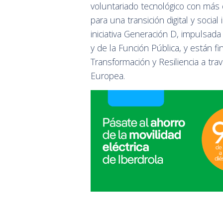
voluntariado tecnológico con más
para una transición digital y socia
iniciativa Generación D, impulsada 
y de la Función Pública, y están f
Transformación y Resiliencia a tr
Europea.