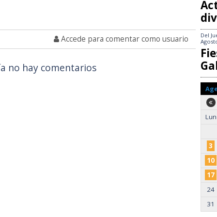
Act
div
Del
Ju
Accede para comentar como usuario
Agost
Fie
Gal
a no hay comentarios
Ag
Lun
3
10
17
24
31