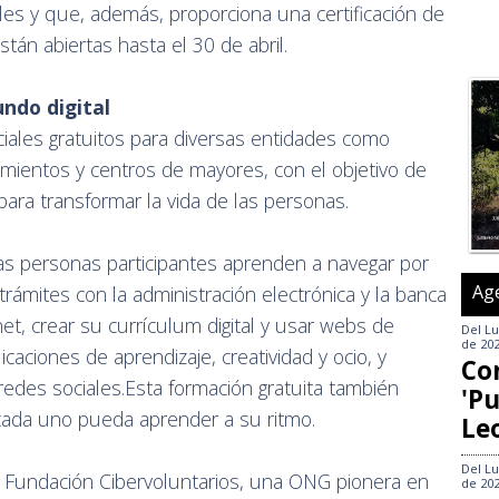
les y que, además, proporciona una certificación de
tán abiertas hasta el 30 de abril.
ndo digital
iales gratuitos para diversas entidades como
mientos y centros de mayores, con el objetivo de
para transformar la vida de las personas.
as personas participantes aprenden a navegar por
Ag
trámites con la administración electrónica y la banca
net, crear su currículum digital y usar webs de
Del
Lu
de 20
caciones de aprendizaje, creatividad y ocio, y
Co
edes sociales.Esta formación gratuita también
'Pu
 cada uno pueda aprender a su ritmo.
Le
Del
Lu
a Fundación Cibervoluntarios, una ONG pionera en
de 20