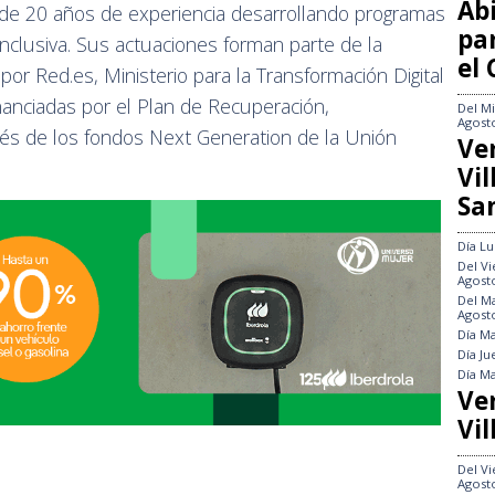
Abi
 de 20 años de experiencia desarrollando programas
pa
l inclusiva. Sus actuaciones forman parte de la
el
por Red.es, Ministerio para la Transformación Digital
inanciadas por el Plan de Recuperación,
Del
Mi
Agost
avés de los fondos Next Generation de la Unión
Ve
Vi
Sa
Día
Lu
Del
Vi
Agost
Del
Ma
Agost
Día
Ma
Día
Ju
Día
Ma
Ve
Vil
Del
Vi
Agost