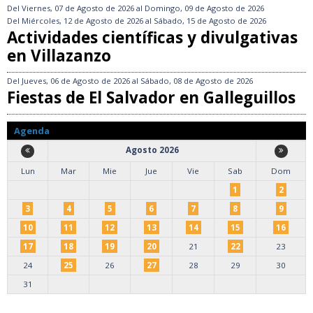
Del
Viernes, 07 de Agosto de 2026
al
Domingo, 09 de Agosto de 2026
Del
Miércoles, 12 de Agosto de 2026
al
Sábado, 15 de Agosto de 2026
Actividades científicas y divulgativas
en Villazanzo
Del
Jueves, 06 de Agosto de 2026
al
Sábado, 08 de Agosto de 2026
Fiestas de El Salvador en Galleguillos
Agenda
Agosto 2026
Lun
Mar
Mie
Jue
Vie
Sab
Dom
1
2
3
4
5
6
7
8
9
10
11
12
13
14
15
16
17
18
19
20
21
22
23
24
25
26
27
28
29
30
31