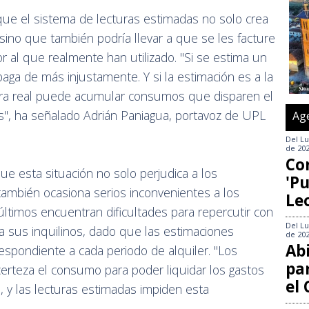
e el sistema de lecturas estimadas no solo crea
sino que también podría llevar a que se les facture
 al que realmente han utilizado. "Si se estima un
aga de más injustamente. Y si la estimación es a la
ctura real puede acumular consumos que disparen el
os", ha señalado Adrián Paniagua, portavoz de UPL
Ag
Del
Lu
de 20
Co
ue esta situación no solo perjudica a los
'Pu
también ocasiona serios inconvenientes a los
Le
últimos encuentran dificultades para repercutir con
Del
Lu
a sus inquilinos, dado que las estimaciones
de 20
Abi
espondiente a cada periodo de alquiler. "Los
pa
certeza el consumo para poder liquidar los gastos
el
, y las lecturas estimadas impiden esta