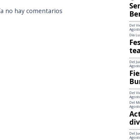
Se
a no hay comentarios
Be
Del
Vi
Agost
Día
Lu
Fes
te
Del
Ju
Agost
Fie
Bu
Del
Vi
Agost
Del
Mi
Agost
Act
div
Del
Ju
Agost