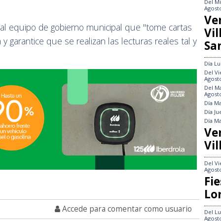
Del
Mi
Agost
Ve
 al equipo de gobierno municipal que "tome cartas
Vi
 garantice que se realizan las lecturas reales tal y
Sa
Día
Lu
Del
Vi
Agost
Del
Ma
Agost
Día
Ma
Día
Ju
Día
Ma
Ve
Vil
Del
Vi
Agost
Fie
Lo
Accede para comentar como usuario
Del
Lu
Agost