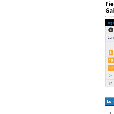
Fie
Gal
Ag
Lun
3
10
17
24
31
Lo 
1