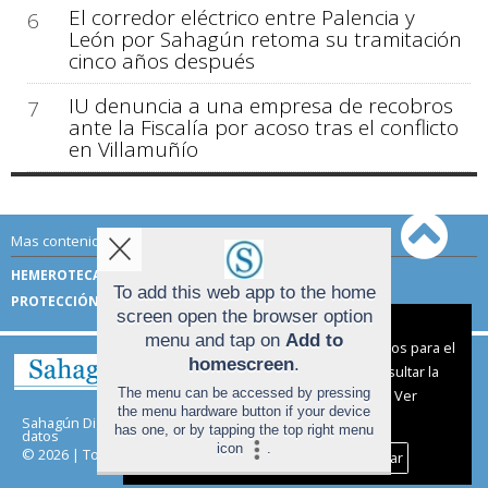
El corredor eléctrico entre Palencia y
6
León por Sahagún retoma su tramitación
cinco años después
IU denuncia a una empresa de recobros
7
ante la Fiscalía por acoso tras el conflicto
en Villamuñío
Mas contenido de Sahagún Digital:
HEMEROTECA
TÉRMINOS DE USO
To add this web app to the home
PROTECCIÓN DE DATOS
screen open the browser option
Aviso sobre el Uso de cookies:
menu and tap on
Add to
Utilizamos cookies nuestras y de terceros para el
homescreen
.
funcionamiento del digital. Puedes consultar la
The menu can be accessed by pressing
lista de cookies y como desconectarlas.
Ver
the menu hardware button if your device
nuestra Política de Privacidad y Cookies
Sahagún Digital |
Términos de uso
|
Protección de
has one, or by tapping the top right menu
datos
icon
.
© 2026 | Todos los derechos reservados
Aceptar Cookies
Personalizar