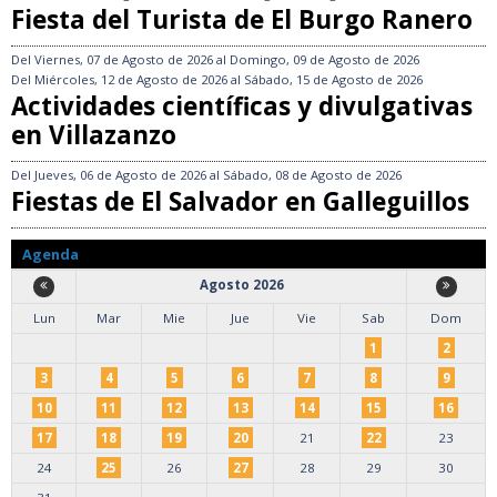
Fiesta del Turista de El Burgo Ranero
Del
Viernes, 07 de Agosto de 2026
al
Domingo, 09 de Agosto de 2026
Del
Miércoles, 12 de Agosto de 2026
al
Sábado, 15 de Agosto de 2026
Actividades científicas y divulgativas
en Villazanzo
Del
Jueves, 06 de Agosto de 2026
al
Sábado, 08 de Agosto de 2026
Fiestas de El Salvador en Galleguillos
Agenda
Agosto 2026
Lun
Mar
Mie
Jue
Vie
Sab
Dom
1
2
3
4
5
6
7
8
9
10
11
12
13
14
15
16
17
18
19
20
21
22
23
24
25
26
27
28
29
30