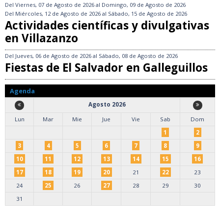
Del
Viernes, 07 de Agosto de 2026
al
Domingo, 09 de Agosto de 2026
Del
Miércoles, 12 de Agosto de 2026
al
Sábado, 15 de Agosto de 2026
Actividades científicas y divulgativas
en Villazanzo
Del
Jueves, 06 de Agosto de 2026
al
Sábado, 08 de Agosto de 2026
Fiestas de El Salvador en Galleguillos
Agenda
Agosto 2026
Lun
Mar
Mie
Jue
Vie
Sab
Dom
1
2
3
4
5
6
7
8
9
10
11
12
13
14
15
16
17
18
19
20
21
22
23
24
25
26
27
28
29
30
31