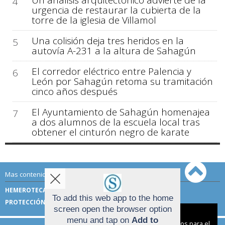
4
urgencia de restaurar la cubierta de la
torre de la iglesia de Villamol
Una colisión deja tres heridos en la
5
autovía A-231 a la altura de Sahagún
El corredor eléctrico entre Palencia y
6
León por Sahagún retoma su tramitación
cinco años después
El Ayuntamiento de Sahagún homenajea
7
a dos alumnos de la escuela local tras
obtener el cinturón negro de karate
Mas contenido de Sahagún Digital:
HEMEROTECA
TÉRMINOS DE USO
To add this web app to the home
PROTECCIÓN DE DATOS
screen open the browser option
Aviso sobre el Uso de cookies:
menu and tap on
Add to
Utilizamos cookies nuestras y de terceros para el