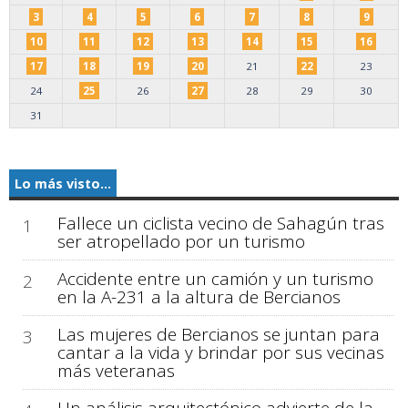
3
4
5
6
7
8
9
10
11
12
13
14
15
16
17
18
19
20
21
22
23
24
25
26
27
28
29
30
31
Lo más visto...
Fallece un ciclista vecino de Sahagún tras
1
ser atropellado por un turismo
Accidente entre un camión y un turismo
2
en la A-231 a la altura de Bercianos
Las mujeres de Bercianos se juntan para
3
cantar a la vida y brindar por sus vecinas
más veteranas
Un análisis arquitectónico advierte de la