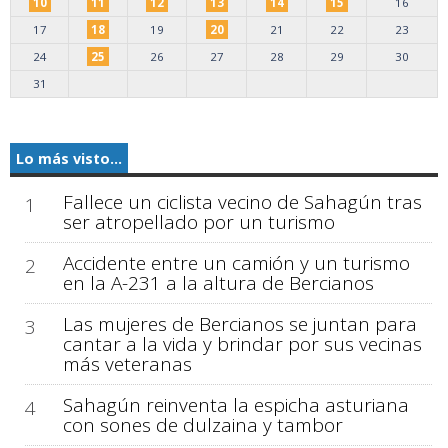
10
11
12
13
14
15
16
17
18
19
20
21
22
23
24
25
26
27
28
29
30
31
Lo más visto...
Fallece un ciclista vecino de Sahagún tras
1
ser atropellado por un turismo
Accidente entre un camión y un turismo
2
en la A-231 a la altura de Bercianos
Las mujeres de Bercianos se juntan para
3
cantar a la vida y brindar por sus vecinas
más veteranas
Sahagún reinventa la espicha asturiana
4
con sones de dulzaina y tambor