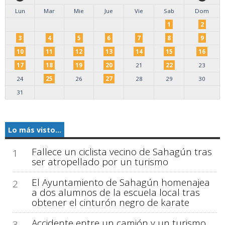
Lun
Mar
Mie
Jue
Vie
Sab
Dom
1
2
3
4
5
6
7
8
9
10
11
12
13
14
15
16
17
18
19
20
21
22
23
24
25
26
27
28
29
30
31
Lo más visto...
Fallece un ciclista vecino de Sahagún tras
1
ser atropellado por un turismo
El Ayuntamiento de Sahagún homenajea
2
a dos alumnos de la escuela local tras
obtener el cinturón negro de karate
Accidente entre un camión y un turismo
3