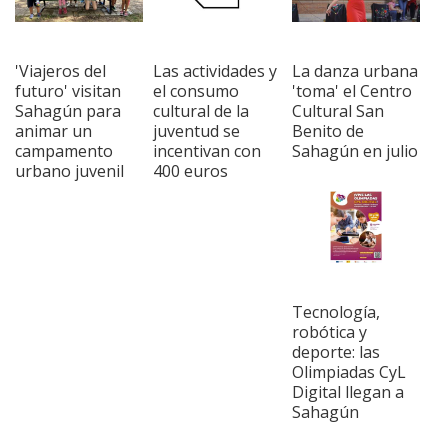
'Viajeros del
Las actividades y
La danza urbana
futuro' visitan
el consumo
'toma' el Centro
Sahagún para
cultural de la
Cultural San
animar un
juventud se
Benito de
campamento
incentivan con
Sahagún en julio
urbano juvenil
400 euros
Tecnología,
robótica y
deporte: las
Olimpiadas CyL
Digital llegan a
Sahagún