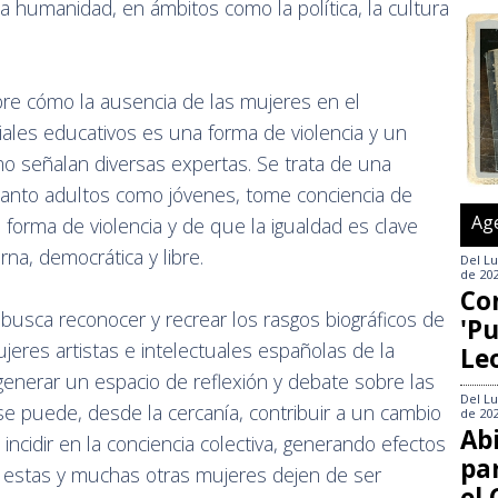
la humanidad, en ámbitos como la política, la cultura
sobre cómo la ausencia de las mujeres en el
riales educativos es una forma de violencia y un
mo señalan diversas expertas. Se trata de una
 tanto adultos como jóvenes, tome conciencia de
Ag
a forma de violencia y de que la igualdad es clave
na, democrática y libre.
Del
Lu
de 20
Co
 busca reconocer y recrear los rasgos biográficos de
'Pu
jeres artistas e intelectuales españolas de la
Le
enerar un espacio de reflexión y debate sobre las
Del
Lu
se puede, desde la cercanía, contribuir a un cambio
de 20
Abi
ncidir en la conciencia colectiva, generando efectos
pa
 estas y muchas otras mujeres dejen de ser
el