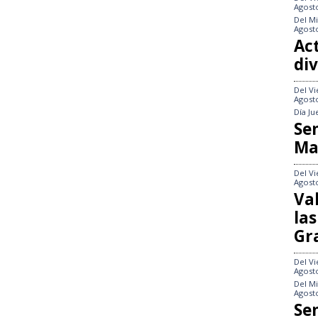
Agost
Del
Mi
Agost
Act
div
Del
Vi
Agost
Día
Ju
Se
Ma
Del
Vi
Agost
Va
las
Gr
Del
Vi
Agost
Del
Mi
Agost
Se