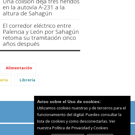
Una colisión deja tres heridos
en la autovía A-231 a la
altura de Sahagún
El corredor eléctrico entre
Palencia y León por Sahagún
retoma su tramitación cinco
años después
Alimentación
ería
Librería
Aviso sobre el Uso de cookies:
Utilizamos cookies nuestras y de terceros para el
funcionamiento del digital. Puedes consultar la
lista de cookies y como desconectarlas.
Ver
nuestra Política de Privacidad y Cookies