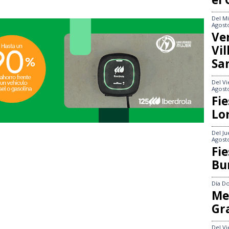
Del
Mi
Agost
Ve
Vi
Sa
Del
Vi
Agost
Fie
Lo
Del
Ju
Agost
Fie
Bu
Día
Do
Me
Gr
Del
Vi