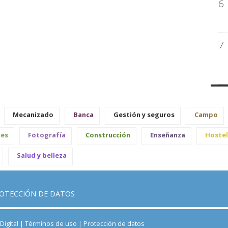
6
7
Mecanizado
Banca
Gestión y seguros
Campo
les
Fotografía
Construcción
Enseñanza
Hostel
Salud y belleza
OTECCIÓN DE DATOS
igital |
Términos de uso
|
Protección de datos