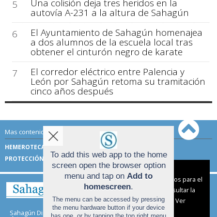
Una colisión deja tres heridos en la
5
autovía A-231 a la altura de Sahagún
El Ayuntamiento de Sahagún homenajea
6
a dos alumnos de la escuela local tras
obtener el cinturón negro de karate
El corredor eléctrico entre Palencia y
7
León por Sahagún retoma su tramitación
cinco años después
Mas contenido de Sahagún Digital:
HEMEROTECA
TÉRMINOS DE USO
To add this web app to the home
PROTECCIÓN DE DATOS
screen open the browser option
Aviso sobre el Uso de cookies:
menu and tap on
Add to
Utilizamos cookies nuestras y de terceros para el
homescreen
.
funcionamiento del digital. Puedes consultar la
The menu can be accessed by pressing
lista de cookies y como desconectarlas.
Ver
the menu hardware button if your device
nuestra Política de Privacidad y Cookies
Sahagún Digital |
Términos de uso
|
Protección de
has one, or by tapping the top right menu