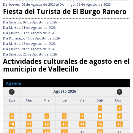
Del
Jueves, 06 de Agosto de 2026
al
Domingo, 09 de Agosto de 2026
Fiesta del Turista de El Burgo Ranero
Día
Sábado, 08 de Agosto de 2026
Día
Martes, 11 de Agosto de 2026
Día
Jueves, 13 de Agosto de 2026
Día
Domingo, 16 de Agosto de 2026
Día
Martes, 18 de Agosto de 2026
Día
Jueves, 20 de Agosto de 2026
Día
Sábado, 22 de Agosto de 2026
Actividades culturales de agosto en el
municipio de Vallecillo
Agenda
Agosto 2026
Lun
Mar
Mie
Jue
Vie
Sab
Dom
1
2
3
4
5
6
7
8
9
10
11
12
13
14
15
16
17
18
19
20
21
22
23