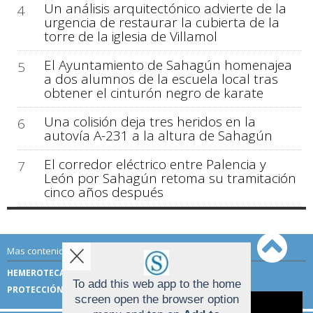
Un análisis arquitectónico advierte de la
4
urgencia de restaurar la cubierta de la
torre de la iglesia de Villamol
El Ayuntamiento de Sahagún homenajea
5
a dos alumnos de la escuela local tras
obtener el cinturón negro de karate
Una colisión deja tres heridos en la
6
autovía A-231 a la altura de Sahagún
El corredor eléctrico entre Palencia y
7
León por Sahagún retoma su tramitación
cinco años después
Mas contenido de Sahagún Digital:
HEMEROTECA
TÉRMINOS DE USO
To add this web app to the home
PROTECCIÓN DE DATOS
screen open the browser option
Aviso sobre el Uso de cookies: