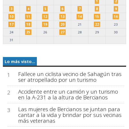
1
2
3
4
5
6
7
8
9
10
11
12
13
14
15
16
17
18
19
20
21
22
23
24
25
26
27
28
29
30
31
Lo más visto...
Fallece un ciclista vecino de Sahagún tras
1
ser atropellado por un turismo
Accidente entre un camión y un turismo
2
en la A-231 a la altura de Bercianos
Las mujeres de Bercianos se juntan para
3
cantar a la vida y brindar por sus vecinas
más veteranas