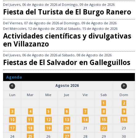
Del
Jueves, 06 de Agosto de 2026
al
Domingo, 09 de Agosto de 2026
Fiesta del Turista de El Burgo Ranero
Del
Viernes, 07 de Agosto de 2026
al
Domingo, 09 de Agosto de 2026
Del
Miércoles, 12 de Agosto de 2026
al
Sábado, 15 de Agosto de 2026
Actividades científicas y divulgativas
en Villazanzo
Del
Jueves, 06 de Agosto de 2026
al
Sábado, 08 de Agosto de 2026
Fiestas de El Salvador en Galleguillos
Agenda
Agosto 2026
Lun
Mar
Mie
Jue
Vie
Sab
Dom
1
2
3
4
5
6
7
8
9
10
11
12
13
14
15
16
17
18
19
20
21
22
23
24
25
26
27
28
29
30