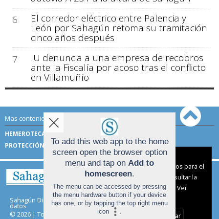
El corredor eléctrico entre Palencia y
6
León por Sahagún retoma su tramitación
cinco años después
IU denuncia a una empresa de recobros
7
ante la Fiscalía por acoso tras el conflicto
en Villamuñío
Mas contenido de Sahagún Digital:
HEMEROTECA
TÉRMINOS DE USO
To add this web app to the home
PROTECCIÓN DE DATOS
screen open the browser option
Aviso sobre el Uso de cookies:
menu and tap on
Add to
Utilizamos cookies nuestras y de terceros para el
homescreen
.
funcionamiento del digital. Puedes consultar la
The menu can be accessed by pressing
lista de cookies y como desconectarlas.
Ver
the menu hardware button if your device
nuestra Política de Privacidad y Cookies
Sahagún Digital |
Términos de uso
|
Protección de
has one, or by tapping the top right menu
datos
icon
.
© 2026 | Todos los derechos reservados
Aceptar Cookies
Personalizar