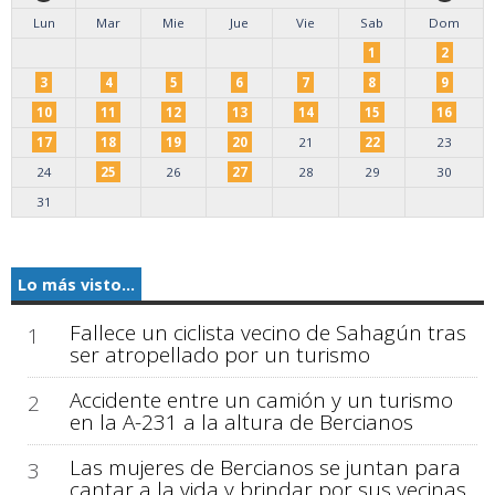
Lun
Mar
Mie
Jue
Vie
Sab
Dom
1
2
3
4
5
6
7
8
9
10
11
12
13
14
15
16
17
18
19
20
21
22
23
24
25
26
27
28
29
30
31
Lo más visto...
Fallece un ciclista vecino de Sahagún tras
1
ser atropellado por un turismo
Accidente entre un camión y un turismo
2
en la A-231 a la altura de Bercianos
Las mujeres de Bercianos se juntan para
3
cantar a la vida y brindar por sus vecinas