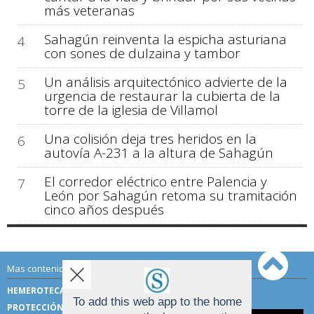
más veteranas
Sahagún reinventa la espicha asturiana
4
con sones de dulzaina y tambor
Un análisis arquitectónico advierte de la
5
urgencia de restaurar la cubierta de la
torre de la iglesia de Villamol
Una colisión deja tres heridos en la
6
autovía A-231 a la altura de Sahagún
El corredor eléctrico entre Palencia y
7
León por Sahagún retoma su tramitación
cinco años después
Mas contenido de Sahagún Digital:
HEMEROTECA
TÉRMINOS DE USO
To add this web app to the home
PROTECCIÓN DE DATOS