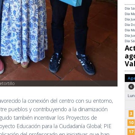
Día
Sá
Día
Ma
Día
Ju
Día
Do
Día
Ma
Día
Ju
Día
Sá
Ac
ag
Val
Ag
tortillo
Lun
avorecido la conexión del centro con su entorno,
ntre pueblos y contribuyendo a la dinamización
3
guido también incentivar los Proyectos de
10
oyecto Educación para la Ciudadanía Global; PIE
17
mplicación del profesorado en iniciativas que han