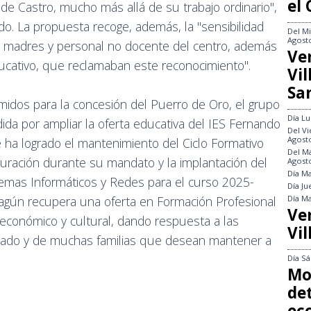
el
de Castro, mucho más allá de su trabajo ordinario",
o. La propuesta recoge, además, la "sensibilidad
Del
Mi
Agost
 madres y personal no docente del centro, además
Ve
ucativo, que reclamaban este reconocimiento".
Vi
Sa
imidos para la concesión del Puerro de Oro, el grupo
Día
Lu
dida por ampliar la oferta educativa del IES Fernando
Del
Vi
Agost
e ha logrado el mantenimiento del Ciclo Formativo
Del
Ma
uración durante su mandato y la implantación del
Agost
Día
Ma
temas Informáticos y Redes para el curso 2025-
Día
Ju
Día
Ma
hagún recupera una oferta en Formación Profesional
Ve
económico y cultural, dando respuesta a las
Vil
nado y de muchas familias que desean mantener a
Día
Sá
Mo
det
ec