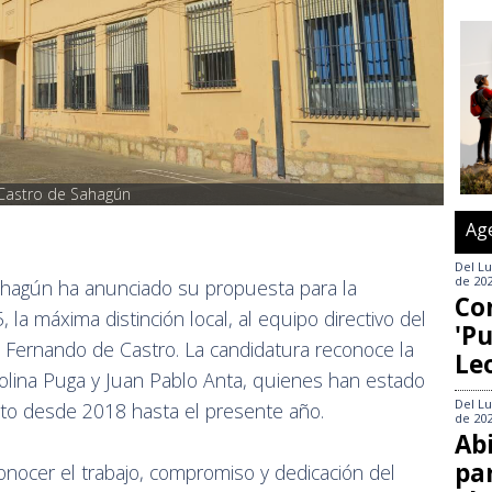
 Castro de Sahagún
Ag
Del
Lu
de 20
Sahagún ha anunciado su propuesta para la
Co
la máxima distinción local, al equipo directivo del
'Pu
 Fernando de Castro. La candidatura reconoce la
Le
lina Puga y Juan Pablo Anta, quienes han estado
Del
Lu
ituto desde 2018 hasta el presente año.
de 20
Abi
pa
conocer el trabajo, compromiso y dedicación del