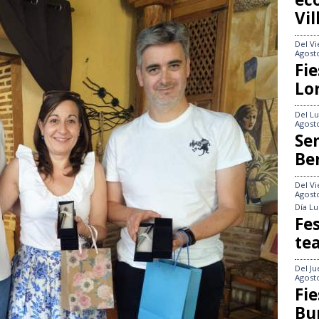
Vi
Del
Vi
Agost
Fie
Lo
Del
Lu
Agost
Se
Be
Del
Vi
Agost
Día
Lu
Fes
te
Del
Ju
Agost
Fie
Bu