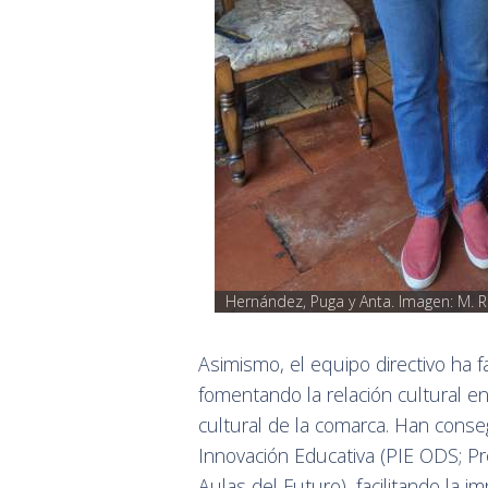
Hernández, Puga y Anta. Imagen: M. Re
Asimismo, el equipo directivo ha f
fomentando la relación cultural e
cultural de la comarca. Han conse
Innovación Educativa (PIE ODS; Pr
Aulas del Futuro), facilitando la i