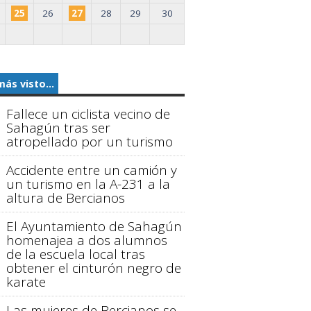
25
26
27
28
29
30
más visto...
Fallece un ciclista vecino de
Sahagún tras ser
atropellado por un turismo
Accidente entre un camión y
un turismo en la A-231 a la
altura de Bercianos
El Ayuntamiento de Sahagún
homenajea a dos alumnos
de la escuela local tras
obtener el cinturón negro de
karate
Las mujeres de Bercianos se