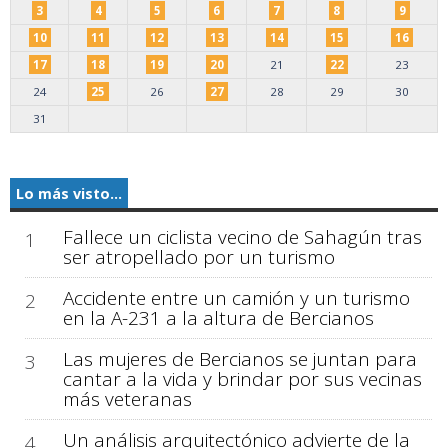
3
4
5
6
7
8
9
10
11
12
13
14
15
16
17
18
19
20
21
22
23
24
25
26
27
28
29
30
31
Lo más visto...
Fallece un ciclista vecino de Sahagún tras
1
ser atropellado por un turismo
Accidente entre un camión y un turismo
2
en la A-231 a la altura de Bercianos
Las mujeres de Bercianos se juntan para
3
cantar a la vida y brindar por sus vecinas
más veteranas
Un análisis arquitectónico advierte de la
4