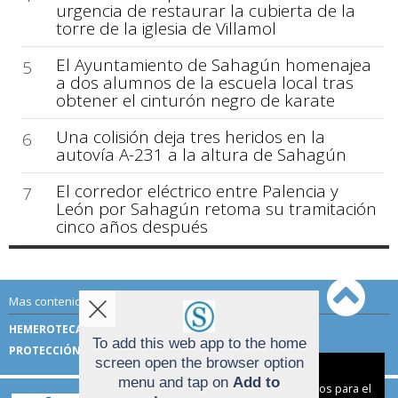
urgencia de restaurar la cubierta de la
torre de la iglesia de Villamol
El Ayuntamiento de Sahagún homenajea
5
a dos alumnos de la escuela local tras
obtener el cinturón negro de karate
Una colisión deja tres heridos en la
6
autovía A-231 a la altura de Sahagún
El corredor eléctrico entre Palencia y
7
León por Sahagún retoma su tramitación
cinco años después
Mas contenido de Sahagún Digital:
HEMEROTECA
TÉRMINOS DE USO
To add this web app to the home
PROTECCIÓN DE DATOS
screen open the browser option
Aviso sobre el Uso de cookies:
menu and tap on
Add to
Utilizamos cookies nuestras y de terceros para el