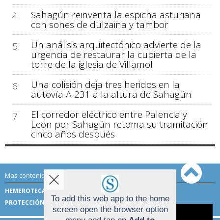
Sahagún reinventa la espicha asturiana
4
con sones de dulzaina y tambor
Un análisis arquitectónico advierte de la
5
urgencia de restaurar la cubierta de la
torre de la iglesia de Villamol
Una colisión deja tres heridos en la
6
autovía A-231 a la altura de Sahagún
El corredor eléctrico entre Palencia y
7
León por Sahagún retoma su tramitación
cinco años después
Mas contenido de Sahagún Digital:
HEMEROTECA
TÉRMINOS DE USO
To add this web app to the home
PROTECCIÓN DE DATOS
screen open the browser option
Aviso sobre el Uso de cookies: