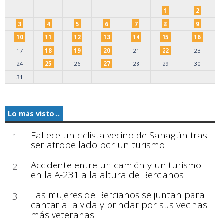
1
2
3
4
5
6
7
8
9
10
11
12
13
14
15
16
17
18
19
20
21
22
23
24
25
26
27
28
29
30
31
Lo más visto...
Fallece un ciclista vecino de Sahagún tras
1
ser atropellado por un turismo
Accidente entre un camión y un turismo
2
en la A-231 a la altura de Bercianos
Las mujeres de Bercianos se juntan para
3
cantar a la vida y brindar por sus vecinas
más veteranas