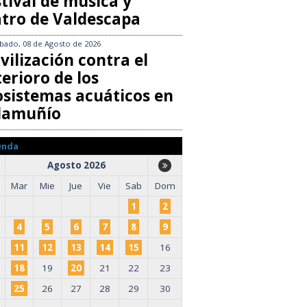
tival de música y
atro de Valdescapa
bado, 08 de Agosto de 2026
vilización contra el
erioro de los
osistemas acuáticos en
llamuñío
enda
Agosto 2026
Mar
Mie
Jue
Vie
Sab
Dom
1
2
4
5
6
7
8
9
11
12
13
14
15
16
18
19
20
21
22
23
25
26
27
28
29
30