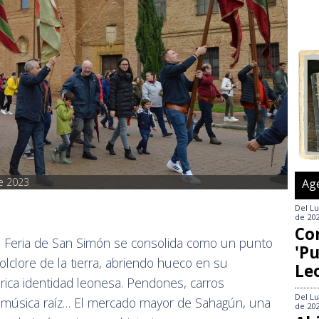
e 2023
Ag
Del
Lu
de 20
Co
la Feria de San Simón se consolida como un punto
'Pu
folclore de la tierra, abriendo hueco en su
Le
 rica identidad leonesa. Pendones, carros
Del
Lu
s, música raíz… El mercado mayor de Sahagún, una
de 20