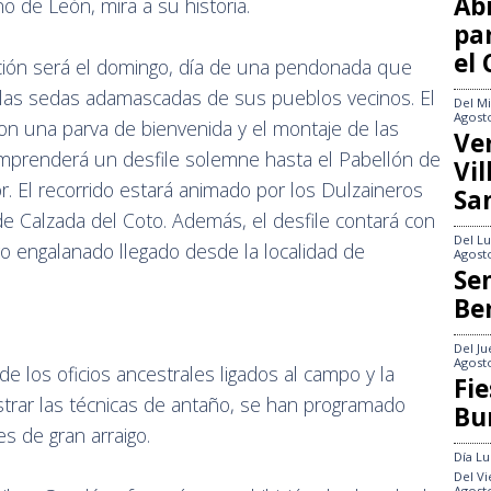
Abi
o de León, mira a su historia.
pa
el
ración será el domingo, día de una pendonada que
ea las sedas adamascadas de sus pueblos vecinos. El
Del
Mi
Agost
con una parva de bienvenida y el montaje de las
Ve
emprenderá un desfile solemne hasta el Pabellón de
Vi
. El recorrido estará animado por los Dulzaineros
Sa
e Calzada del Coto. Además, el desfile contará con
Del
Lu
rro engalanado llegado desde la localidad de
Agost
Se
Be
Del
Ju
Agost
de los oficios ancestrales ligados al campo y la
Fie
trar las técnicas de antaño, se han programado
Bu
s de gran arraigo.
Día
Lu
Del
Vi
Agost