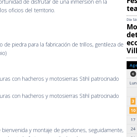
Fes
ortunidad de disfrutar de una inmersión en la
te
os oficios del territorio.
Día
Sá
Mo
det
ec
 de piedra para la fabricación de trillos, gentileza de
Vi
io)
Ag
turas con hacheros y motosierras Stihl patrocinado
Lun
turas con hacheros y motosierras Stihl patrocinado
3
10
17
24
e bienvenida y montaje de pendones, seguidamente,