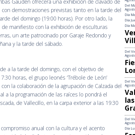
cribas Gaudén ofrecerá una exhibición de clavado de
Del
Ma
os, con demostraciones previstas tanto en la tarde del
Agost
Día
Ma
arde del domingo (19:00 horas). Por otro lado, la
Día
Ju
Día
Ma
 de manifiesto con la exhibición de esculturas
Ve
rras, un arte patrocinado por Garaje Redondo y
Vil
ana y la tarde del sábado.
Del
Vi
Agost
Fie
nde a la tarde del domingo, con el objetivo de
Lo
 17:30 horas, el grupo leonés ‘Trébole de León’
Del
Vi
 con la colaboración de la agrupación de Calzada del
Agost
Va
al a la programación de las raíces lo pondrá el
las
ada, de Vallecillo, en la carpa exterior a las 19:30
Gr
Del
Vi
Agost
u compromiso anual con la cultura y el acento
Día
Lu