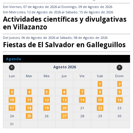
Del
Viernes, 07 de Agosto de 2026
al
Domingo, 09 de Agosto de 2026
Del
Miércoles, 12 de Agosto de 2026
al
Sábado, 15 de Agosto de 2026
Actividades científicas y divulgativas
en Villazanzo
Del
Jueves, 06 de Agosto de 2026
al
Sábado, 08 de Agosto de 2026
Fiestas de El Salvador en Galleguillos
Agenda
Agosto 2026
Lun
Mar
Mie
Jue
Vie
Sab
Dom
1
2
3
4
5
6
7
8
9
10
11
12
13
14
15
16
17
18
19
20
21
22
23
24
25
26
27
28
29
30
31