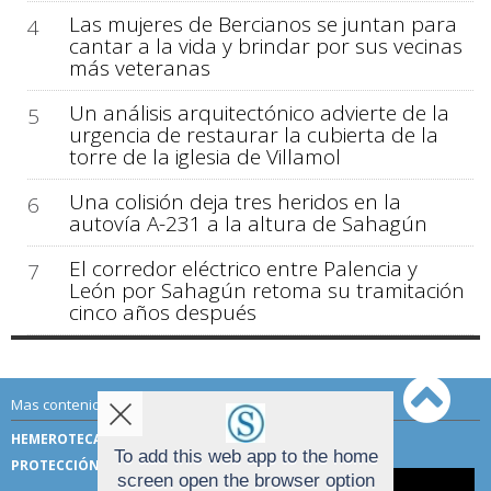
Las mujeres de Bercianos se juntan para
4
cantar a la vida y brindar por sus vecinas
más veteranas
Un análisis arquitectónico advierte de la
5
urgencia de restaurar la cubierta de la
torre de la iglesia de Villamol
Una colisión deja tres heridos en la
6
autovía A-231 a la altura de Sahagún
El corredor eléctrico entre Palencia y
7
León por Sahagún retoma su tramitación
cinco años después
Mas contenido de Sahagún Digital:
HEMEROTECA
TÉRMINOS DE USO
To add this web app to the home
PROTECCIÓN DE DATOS
screen open the browser option
Aviso sobre el Uso de cookies: