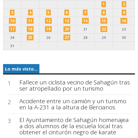
1
2
3
4
5
6
7
8
9
10
11
12
13
14
15
16
17
18
19
20
21
22
23
24
25
26
27
28
29
30
31
Lo más visto...
Fallece un ciclista vecino de Sahagún tras
1
ser atropellado por un turismo
Accidente entre un camión y un turismo
2
en la A-231 a la altura de Bercianos
El Ayuntamiento de Sahagún homenajea
3
a dos alumnos de la escuela local tras
obtener el cinturón negro de karate