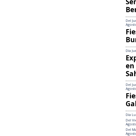
Se
Be
Del
Ju
Agost
Fie
Bu
Día
Ju
Exp
en
Sa
Del
Ju
Agost
Fie
Gal
Día
Lu
Del
Vi
Agost
Del
Ma
Agost