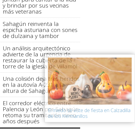
y brindar por sus vecinas
más veteranas
Sahagún reinventa la
espicha asturiana con sones
de dulzaina y tambor
Un análisis arquitectónico
advierte de la urgencia de
restaurar la cubierta de la
torre de la iglesia de Villamol
Una colisión deja tres heridos
en la autovía A-231 a la
altura de Sahagún
El corredor eléctrico entre
Palencia y León por Sahagún
El miedo se viste de fiesta en Calzadilla
retoma su tramitación cinco
de los Hermanillos
años después