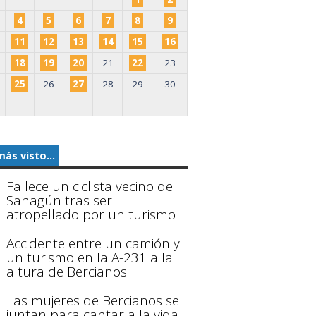
4
5
6
7
8
9
11
12
13
14
15
16
18
19
20
21
22
23
25
26
27
28
29
30
más visto...
Fallece un ciclista vecino de
Sahagún tras ser
atropellado por un turismo
Accidente entre un camión y
un turismo en la A-231 a la
altura de Bercianos
Las mujeres de Bercianos se
juntan para cantar a la vida