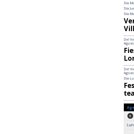
Día
Ma
Día
Ju
Día
Ma
Ve
Vil
Del
Vi
Agost
Fie
Lo
Del
Vi
Agost
Día
Lu
Fes
te
Ag
Lun