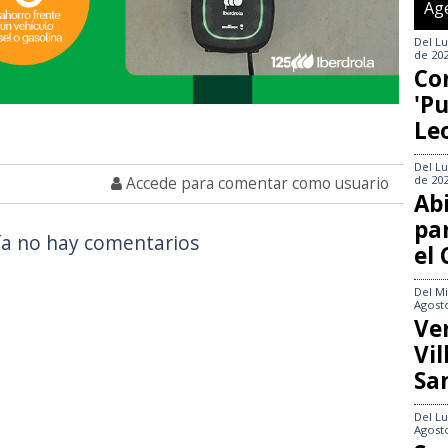
Ag
Del
Lu
de 20
Co
'Pu
Le
Del
Lu
de 20
Accede para comentar como usuario
Abi
pa
a no hay comentarios
el
Del
Mi
Agost
Ve
Vi
Sa
Del
Lu
Agost