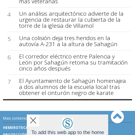
más veteranas
Un análisis arquitectónico advierte de la
4
urgencia de restaurar la cubierta de la
torre de la iglesia de Villamol
Una colisión deja tres heridos en la
5
autovía A-231 a la altura de Sahagún
El corredor eléctrico entre Palencia y
6
León por Sahagún retoma su tramitación
cinco años después
El Ayuntamiento de Sahagún homenajea
7
a dos alumnos de la escuela local tras
obtener el cinturón negro de karate
Mas contenido de Sahagún Digital:
HEMEROTECA
TÉRMINOS DE USO
To add this web app to the home
PROTECCIÓN DE DATOS