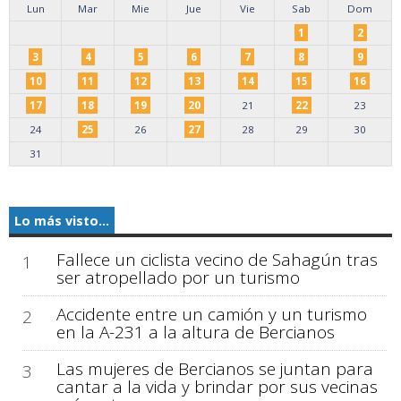
Lun
Mar
Mie
Jue
Vie
Sab
Dom
1
2
3
4
5
6
7
8
9
10
11
12
13
14
15
16
17
18
19
20
21
22
23
24
25
26
27
28
29
30
31
Lo más visto...
Fallece un ciclista vecino de Sahagún tras
1
ser atropellado por un turismo
Accidente entre un camión y un turismo
2
en la A-231 a la altura de Bercianos
Las mujeres de Bercianos se juntan para
3
cantar a la vida y brindar por sus vecinas