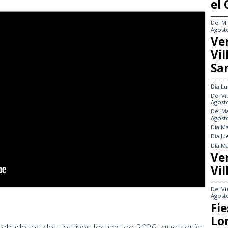
el
Del
Mi
Agost
Ve
Vi
Sa
Día
Lu
Del
Vi
Agost
Del
Ma
Agost
Día
Ma
Día
Ju
Día
Ma
Ve
Vil
Del
Vi
Agost
Fie
Lo
obado los dos festivos locales de 2026, que serán,