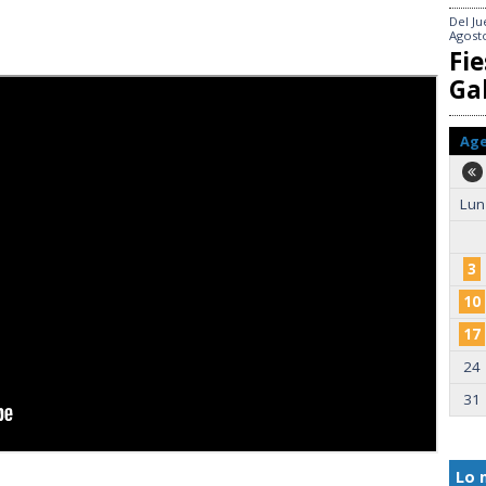
Del
Ju
Agost
Fie
Gal
Ag
Lun
3
10
17
24
31
Lo 