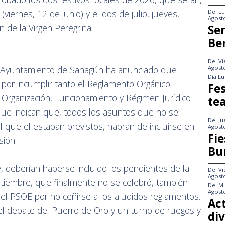
Del
Lu
iernes, 12 de junio) y el dos de julio, jueves,
Agost
 de la Virgen Peregrina.
Se
Be
Del
Vi
Agost
 el Ayuntamiento de Sahagún ha anunciado que
Día
Lu
 por incumplir tanto el Reglamento Orgánico
Fes
Organización, Funcionamiento y Régimen Jurídico
te
 que indican que, todos los asuntos que no se
Del
Ju
l que el estaban previstos, habrán de incluirse en
Agost
Fie
sión.
Bu
, deberían haberse incluido los pendientes de la
Del
Vi
Agost
ptiembre, que finalmente no se celebró, también
Del
Mi
Agost
el PSOE por no ceñirse a los aludidos reglamentos.
Act
el debate del Puerro de Oro y un turno de ruegos y
div