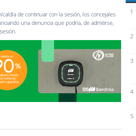
1
caldía de continuar con la sesión, los concejales
nciando una denuncia que podría, de admitirse,
 sesión.
2
3
4
5