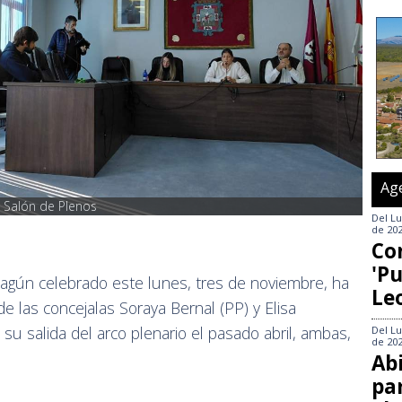
Ag
l Salón de Plenos
Del
Lu
de 20
Co
'Pu
agún celebrado este lunes, tres de noviembre, ha
Le
e las concejalas Soraya Bernal (PP) y Elisa
 salida del arco plenario el pasado abril, ambas,
Del
Lu
de 20
Abi
pa