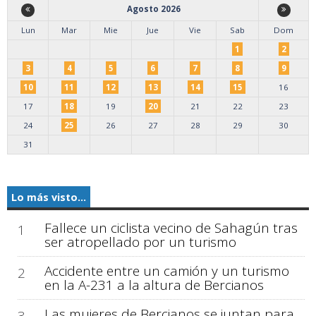
Agosto 2026
Lun
Mar
Mie
Jue
Vie
Sab
Dom
1
2
3
4
5
6
7
8
9
10
11
12
13
14
15
16
17
18
19
20
21
22
23
24
25
26
27
28
29
30
31
Lo más visto...
Fallece un ciclista vecino de Sahagún tras
1
ser atropellado por un turismo
Accidente entre un camión y un turismo
2
en la A-231 a la altura de Bercianos
Las mujeres de Bercianos se juntan para