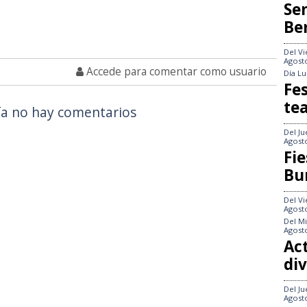
Se
Be
Del
Vi
Agost
Accede para comentar como usuario
Día
Lu
Fes
te
a no hay comentarios
Del
Ju
Agost
Fie
Bu
Del
Vi
Agost
Del
Mi
Agost
Act
div
Del
Ju
Agost