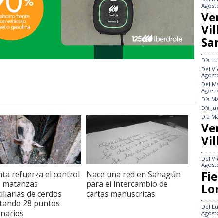
Agost
Ve
Vi
Sa
Día
Lu
Del
Vi
Agost
Del
Ma
Agost
Día
Ma
Día
Ju
Día
Ma
Ve
Vil
Del
Vi
Agost
Fie
nta refuerza el control
Nace una red en Sahagún
s matanzas
para el intercambio de
Lo
iliarias de cerdos
cartas manuscritas
itando 28 puntos
Del
Lu
inarios
Agost