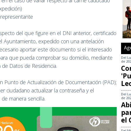
en el caso de variar respecto al carné caducado
xpedición)
 representante
pecto del que figure en el DNI anterior, certificado
l Ayuntamiento, expedido con una antelación
Ag
cesario aportar este documento si el interesado
 para que pueda comprobar su domicilio, mediante
Del
Lu
de 20
n de Datos de Residencia.
Co
'Pu
n Punto de Actualización de Documentación (PAD);
Le
er ciudadano actualizar la contraseña y el
Del
Lu
s de manera sencilla.
de 20
Abi
pa
el
Del
Mi