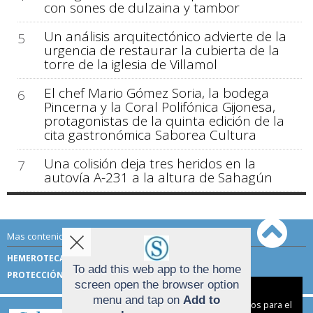
con sones de dulzaina y tambor
Un análisis arquitectónico advierte de la
5
urgencia de restaurar la cubierta de la
torre de la iglesia de Villamol
El chef Mario Gómez Soria, la bodega
6
Pincerna y la Coral Polifónica Gijonesa,
protagonistas de la quinta edición de la
cita gastronómica Saborea Cultura
Una colisión deja tres heridos en la
7
autovía A-231 a la altura de Sahagún
Mas contenido de Sahagún Digital:
HEMEROTECA
TÉRMINOS DE USO
To add this web app to the home
PROTECCIÓN DE DATOS
screen open the browser option
Aviso sobre el Uso de cookies:
menu and tap on
Add to
Utilizamos cookies nuestras y de terceros para el