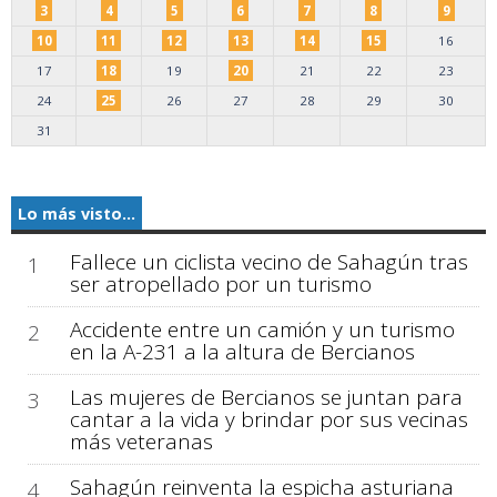
3
4
5
6
7
8
9
10
11
12
13
14
15
16
17
18
19
20
21
22
23
24
25
26
27
28
29
30
31
Lo más visto...
Fallece un ciclista vecino de Sahagún tras
1
ser atropellado por un turismo
Accidente entre un camión y un turismo
2
en la A-231 a la altura de Bercianos
Las mujeres de Bercianos se juntan para
3
cantar a la vida y brindar por sus vecinas
más veteranas
Sahagún reinventa la espicha asturiana
4