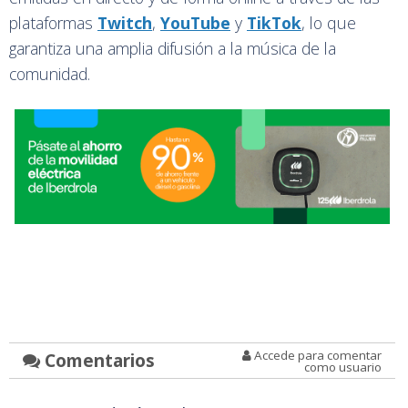
plataformas
Twitch
,
YouTube
y
TikTok
, lo que
garantiza una amplia difusión a la música de la
comunidad.
Accede para comentar
Comentarios
como usuario