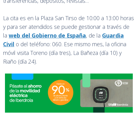
transferencias, depósitos, revistas…
La cita es en la Plaza San Tirso de 10:00 a 13:00 horas
y para ser atendidos se puede gestionar a través de
la
web del Gobierno de España
, de la
Guardia
Civil
o del teléfono: 060. Ese mismo mes, la oficina
móvil visita Toreno (día tres), La Bañeza (día 10) y
Riaño (día 24).