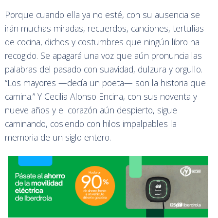
Porque cuando ella ya no esté, con su ausencia se
irán muchas miradas, recuerdos, canciones, tertulias
de cocina, dichos y costumbres que ningún libro ha
recogido. Se apagará una voz que aún pronuncia las
palabras del pasado con suavidad, dulzura y orgullo.
“Los mayores —decía un poeta— son la historia que
camina.” Y Cecilia Alonso Encina, con sus noventa y
nueve años y el corazón aún despierto, sigue
caminando, cosiendo con hilos impalpables la
memoria de un siglo entero.