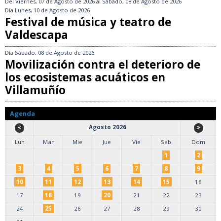
Del
Viernes, 07 de Agosto de 2026
al
Sábado, 08 de Agosto de 2026
Día
Lunes, 10 de Agosto de 2026
Festival de música y teatro de
Valdescapa
Día
Sábado, 08 de Agosto de 2026
Movilización contra el deterioro de
los ecosistemas acuáticos en
Villamuñío
Agenda
Agosto 2026
Lun
Mar
Mie
Jue
Vie
Sab
Dom
1
2
3
4
5
6
7
8
9
10
11
12
13
14
15
16
17
18
19
20
21
22
23
24
25
26
27
28
29
30