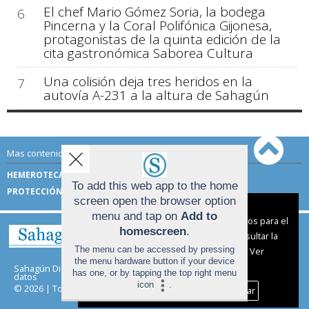
El chef Mario Gómez Soria, la bodega
6
Pincerna y la Coral Polifónica Gijonesa,
protagonistas de la quinta edición de la
cita gastronómica Saborea Cultura
Una colisión deja tres heridos en la
7
autovía A-231 a la altura de Sahagún
Mas contenido de Sahagún Digital:
HEMEROTECA
TÉRMINOS DE USO
To add this web app to the home
PROTECCIÓN DE DATOS
screen open the browser option
Aviso sobre el Uso de cookies:
menu and tap on
Add to
Utilizamos cookies nuestras y de terceros para el
homescreen
.
funcionamiento del digital. Puedes consultar la
The menu can be accessed by pressing
lista de cookies y como desconectarlas.
Ver
the menu hardware button if your device
nuestra Política de Privacidad y Cookies
Sahagún Digital |
Términos de uso
|
Protección de
has one, or by tapping the top right menu
datos
icon
.
© 2026 | Todos los derechos reservados
Aceptar Cookies
Personalizar