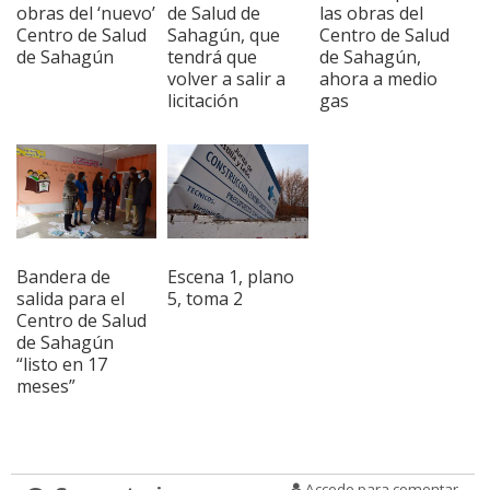
obras del ‘nuevo’
de Salud de
las obras del
Centro de Salud
Sahagún, que
Centro de Salud
de Sahagún
tendrá que
de Sahagún,
volver a salir a
ahora a medio
licitación
gas
Bandera de
Escena 1, plano
salida para el
5, toma 2
Centro de Salud
de Sahagún
“listo en 17
meses”
Accede para comentar