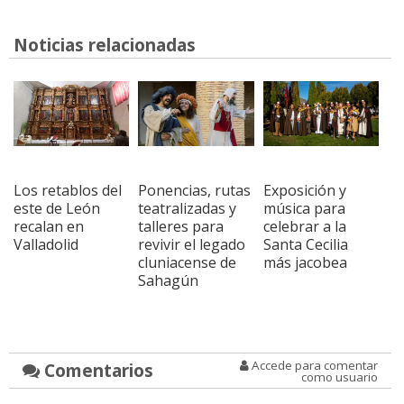
Noticias relacionadas
Los retablos del
Ponencias, rutas
Exposición y
este de León
teatralizadas y
música para
recalan en
talleres para
celebrar a la
Valladolid
revivir el legado
Santa Cecilia
cluniacense de
más jacobea
Sahagún
Accede para comentar
Comentarios
como usuario