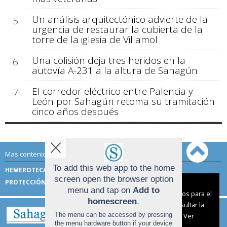
Un análisis arquitectónico advierte de la
5
urgencia de restaurar la cubierta de la
torre de la iglesia de Villamol
Una colisión deja tres heridos en la
6
autovía A-231 a la altura de Sahagún
El corredor eléctrico entre Palencia y
7
León por Sahagún retoma su tramitación
cinco años después
Mas contenido de Sahagún Digital:
To add this web app to the home
HEMEROTECA
TÉRMINOS DE USO
screen open the browser option
PROTECCIÓN DE DATOS
Aviso sobre el Uso de cookies:
menu and tap on
Add to
Utilizamos cookies nuestras y de terceros para el
homescreen
.
funcionamiento del digital. Puedes consultar la
The menu can be accessed by pressing
lista de cookies y como desconectarlas.
Ver
the menu hardware button if your device