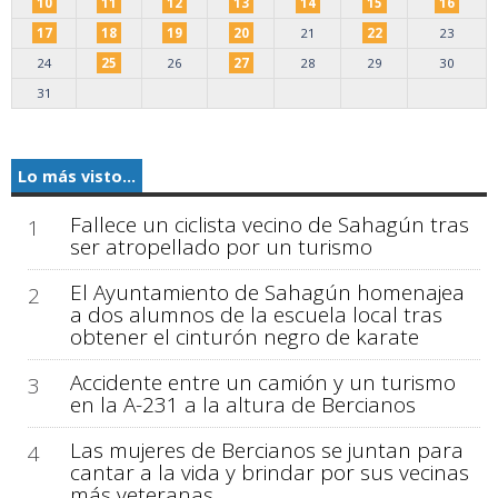
10
11
12
13
14
15
16
17
18
19
20
21
22
23
24
25
26
27
28
29
30
31
Lo más visto...
Fallece un ciclista vecino de Sahagún tras
1
ser atropellado por un turismo
El Ayuntamiento de Sahagún homenajea
2
a dos alumnos de la escuela local tras
obtener el cinturón negro de karate
Accidente entre un camión y un turismo
3
en la A-231 a la altura de Bercianos
Las mujeres de Bercianos se juntan para
4
cantar a la vida y brindar por sus vecinas
más veteranas