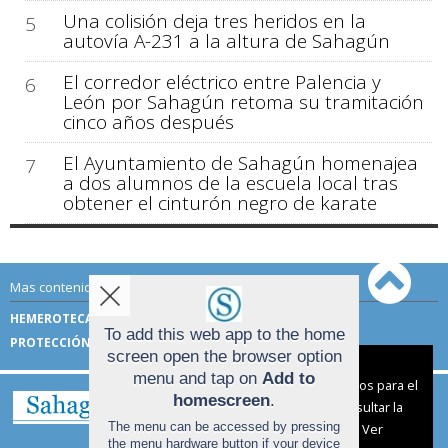
Una colisión deja tres heridos en la
5
autovía A-231 a la altura de Sahagún
El corredor eléctrico entre Palencia y
6
León por Sahagún retoma su tramitación
cinco años después
El Ayuntamiento de Sahagún homenajea
7
a dos alumnos de la escuela local tras
obtener el cinturón negro de karate
Mas contenido de Sahagún Digital:
HEMEROTECA
TÉRMINOS DE USO
To add this web app to the home
PROTECCIÓN DE DATOS
screen open the browser option
Aviso sobre el Uso de cookies:
menu and tap on
Add to
Utilizamos cookies nuestras y de terceros para el
homescreen
.
funcionamiento del digital. Puedes consultar la
The menu can be accessed by pressing
lista de cookies y como desconectarlas.
Ver
the menu hardware button if your device