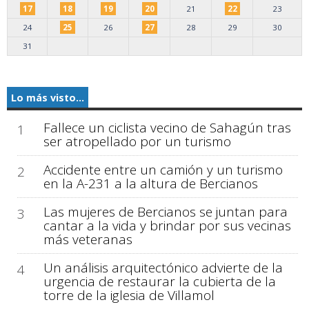
17
18
19
20
21
22
23
24
25
26
27
28
29
30
31
Lo más visto...
Fallece un ciclista vecino de Sahagún tras
1
ser atropellado por un turismo
Accidente entre un camión y un turismo
2
en la A-231 a la altura de Bercianos
Las mujeres de Bercianos se juntan para
3
cantar a la vida y brindar por sus vecinas
más veteranas
Un análisis arquitectónico advierte de la
4
urgencia de restaurar la cubierta de la
torre de la iglesia de Villamol