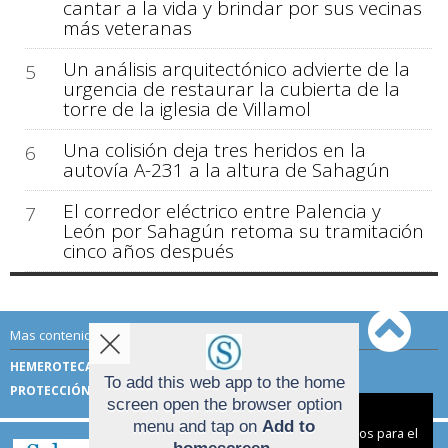
cantar a la vida y brindar por sus vecinas
más veteranas
Un análisis arquitectónico advierte de la
5
urgencia de restaurar la cubierta de la
torre de la iglesia de Villamol
Una colisión deja tres heridos en la
6
autovía A-231 a la altura de Sahagún
El corredor eléctrico entre Palencia y
7
León por Sahagún retoma su tramitación
cinco años después
Mas contenido de Sahagún Digital:
HEMEROTECA
TÉRMINOS DE USO
To add this web app to the home
PROTECCIÓN DE DATOS
screen open the browser option
Aviso sobre el Uso de cookies:
menu and tap on
Add to
Utilizamos cookies nuestras y de terceros para el