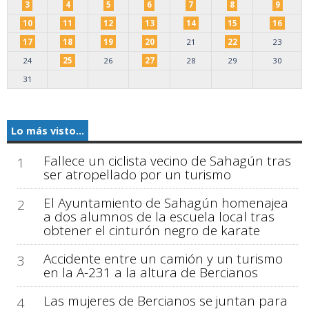
3
4
5
6
7
8
9
10
11
12
13
14
15
16
17
18
19
20
21
22
23
24
25
26
27
28
29
30
31
Lo más visto...
Fallece un ciclista vecino de Sahagún tras
1
ser atropellado por un turismo
El Ayuntamiento de Sahagún homenajea
2
a dos alumnos de la escuela local tras
obtener el cinturón negro de karate
Accidente entre un camión y un turismo
3
en la A-231 a la altura de Bercianos
Las mujeres de Bercianos se juntan para
4