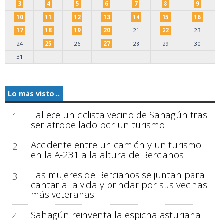
3
4
5
6
7
8
9
10
11
12
13
14
15
16
17
18
19
20
21
22
23
24
25
26
27
28
29
30
31
Lo más visto...
Fallece un ciclista vecino de Sahagún tras
1
ser atropellado por un turismo
Accidente entre un camión y un turismo
2
en la A-231 a la altura de Bercianos
Las mujeres de Bercianos se juntan para
3
cantar a la vida y brindar por sus vecinas
más veteranas
Sahagún reinventa la espicha asturiana
4