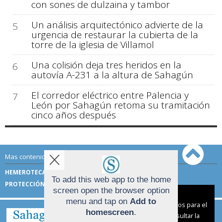
con sones de dulzaina y tambor
Un análisis arquitectónico advierte de la
5
urgencia de restaurar la cubierta de la
torre de la iglesia de Villamol
Una colisión deja tres heridos en la
6
autovía A-231 a la altura de Sahagún
El corredor eléctrico entre Palencia y
7
León por Sahagún retoma su tramitación
cinco años después
Mas contenido de Sahagún Digital:
HEMEROTECA
TÉRMINOS DE USO
To add this web app to the home
PROTECCIÓN DE DATOS
screen open the browser option
Aviso sobre el Uso de cookies:
menu and tap on
Add to
Utilizamos cookies nuestras y de terceros para el
homescreen
.
funcionamiento del digital. Puedes consultar la