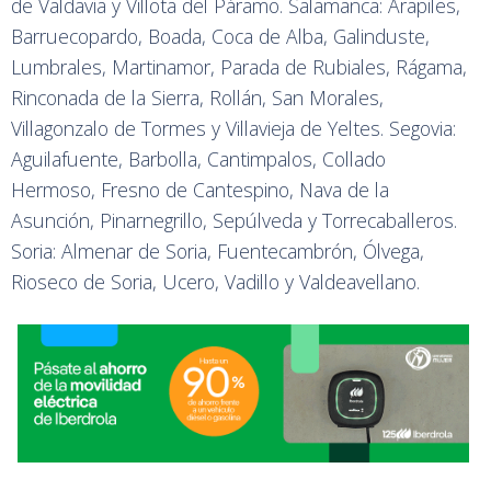
de Valdavia y Villota del Páramo. Salamanca: Arapiles,
Barruecopardo, Boada, Coca de Alba, Galinduste,
Lumbrales, Martinamor, Parada de Rubiales, Rágama,
Rinconada de la Sierra, Rollán, San Morales,
Villagonzalo de Tormes y Villavieja de Yeltes. Segovia:
Aguilafuente, Barbolla, Cantimpalos, Collado
Hermoso, Fresno de Cantespino, Nava de la
Asunción, Pinarnegrillo, Sepúlveda y Torrecaballeros.
Soria: Almenar de Soria, Fuentecambrón, Ólvega,
Rioseco de Soria, Ucero, Vadillo y Valdeavellano.