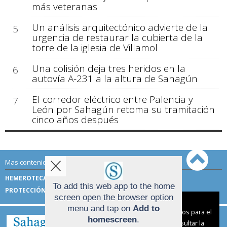
más veteranas
Un análisis arquitectónico advierte de la
5
urgencia de restaurar la cubierta de la
torre de la iglesia de Villamol
Una colisión deja tres heridos en la
6
autovía A-231 a la altura de Sahagún
El corredor eléctrico entre Palencia y
7
León por Sahagún retoma su tramitación
cinco años después
Mas contenido de Sahagún Digital:
HEMEROTECA
TÉRMINOS DE USO
To add this web app to the home
PROTECCIÓN DE DATOS
screen open the browser option
Aviso sobre el Uso de cookies:
menu and tap on
Add to
Utilizamos cookies nuestras y de terceros para el
homescreen
.
funcionamiento del digital. Puedes consultar la