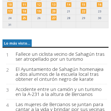
10
11
12
13
14
15
16
17
18
19
20
21
22
23
24
25
26
27
28
29
30
31
Lo más visto...
Fallece un ciclista vecino de Sahagún tras
1
ser atropellado por un turismo
El Ayuntamiento de Sahagún homenajea
2
a dos alumnos de la escuela local tras
obtener el cinturón negro de karate
Accidente entre un camión y un turismo
3
en la A-231 a la altura de Bercianos
Las mujeres de Bercianos se juntan para
4
cantar a la vida y brindar por sus vecinas