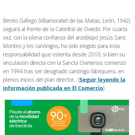
Benito Gallego (Villamoratiel de las Matas, León, 1942)
seguirá al frente de la Catedral de Oviedo. Por cuarta
vez, con la plena confianza del arzobispo Jesús Sanz
Montes y los canónigos, ha sido elegido para esta
responsabilidad que ostenta desde 2010; si bien su
vinculación directa con la Sancta Ovetensis comenzó
en 1994 tras ser designado canónigo fabriquero, en
plenos inicios del plan director... (
Seguir leyendo la
información publicada en El Comercio
)