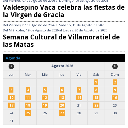
Del
Viernes, 07 de Agosto de 2026
al
Domingo, 09 de Agosto de 2026
Valdespino Vaca celebra las fiestas de
la Virgen de Gracia
Del
Viernes, 07 de Agosto de 2026
al
Sábado, 15 de Agosto de 2026
Del
Miércoles, 19 de Agosto de 2026
al
Jueves, 20 de Agosto de 2026
Semana Cultural de Villamoratiel de
las Matas
Agenda
Agosto 2026
Lun
Mar
Mie
Jue
Vie
Sab
Dom
1
2
3
4
5
6
7
8
9
10
11
12
13
14
15
16
17
18
19
20
21
22
23
24
25
26
27
28
29
30
31