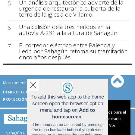
Un análisis arquitectónico advierte de la
5
urgencia de restaurar la cubierta de la
torre de la iglesia de Villamol
Una colisión deja tres heridos en la
6
autovía A-231 a la altura de Sahagún
El corredor eléctrico entre Palencia y
7
León por Sahagún retoma su tramitación
cinco años después
Mas contenido de Sahagún Digital:
HEMEROTECA
TÉRMINOS DE USO
To add this web app to the home
PROTECCIÓN DE DATOS
screen open the browser option
Aviso sobre el Uso de cookies:
menu and tap on
Add to
Utilizamos cookies nuestras y de terceros para el
homescreen
.
funcionamiento del digital. Puedes consultar la
The menu can be accessed by pressing
lista de cookies y como desconectarlas.
Ver
the menu hardware button if your device
nuestra Política de Privacidad y Cookies
Sahagún Digital |
Términos de uso
|
Protección de
has one, or by tapping the top right menu