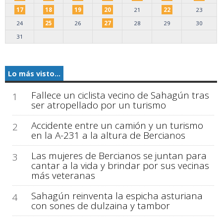
17
18
19
20
21
22
23
24
25
26
27
28
29
30
31
Lo más visto...
Fallece un ciclista vecino de Sahagún tras
1
ser atropellado por un turismo
Accidente entre un camión y un turismo
2
en la A-231 a la altura de Bercianos
Las mujeres de Bercianos se juntan para
3
cantar a la vida y brindar por sus vecinas
más veteranas
Sahagún reinventa la espicha asturiana
4
con sones de dulzaina y tambor