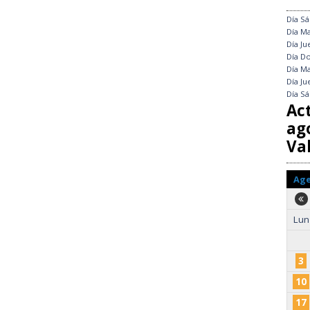
Día
Sá
Día
Ma
Día
Ju
Día
Do
Día
Ma
Día
Ju
Día
Sá
Ac
ag
Val
Ag
Lun
3
10
17