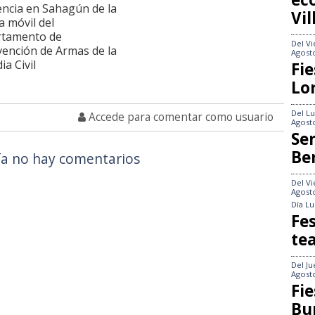
encia en Sahagún de la
Vi
a móvil del
rtamento de
Del
Vi
vención de Armas de la
Agost
ia Civil
Fie
Lo
Del
Lu
Accede para comentar como usuario
Agost
Se
Be
a no hay comentarios
Del
Vi
Agost
Día
Lu
Fes
te
Del
Ju
Agost
Fie
Bu