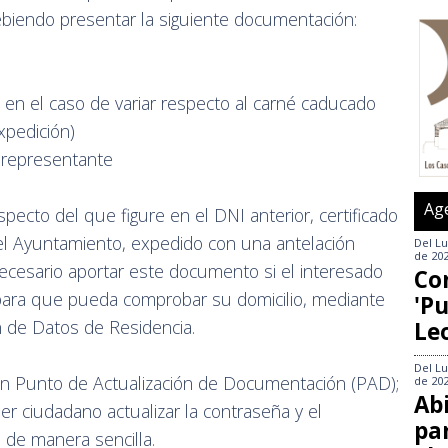
iendo presentar la siguiente documentación:
en el caso de variar respecto al carné caducado
xpedición)
 representante
Ag
pecto del que figure en el DNI anterior, certificado
l Ayuntamiento, expedido con una antelación
Del
Lu
de 20
cesario aportar este documento si el interesado
Co
 para que pueda comprobar su domicilio, mediante
'Pu
n de Datos de Residencia.
Le
Del
Lu
n Punto de Actualización de Documentación (PAD);
de 20
Abi
er ciudadano actualizar la contraseña y el
pa
s de manera sencilla.