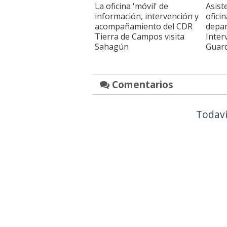
La oficina 'móvil' de
Asist
información, intervención y
oficin
acompañamiento del CDR
depa
Tierra de Campos visita
Inter
Sahagún
Guard
Comentarios
Todaví