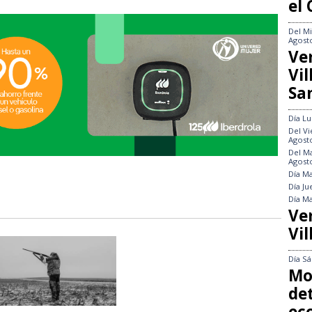
el
Del
Mi
Agost
Ve
Vi
Sa
Día
Lu
Del
Vi
Agost
Del
Ma
Agost
Día
Ma
Día
Ju
Día
Ma
Ve
Vil
Día
Sá
Mo
det
ec