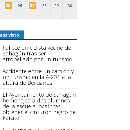
25
26
27
28
29
30
más visto...
Fallece un ciclista vecino de
Sahagún tras ser
atropellado por un turismo
Accidente entre un camión y
un turismo en la A-231 a la
altura de Bercianos
El Ayuntamiento de Sahagún
homenajea a dos alumnos
de la escuela local tras
obtener el cinturón negro de
karate
Las mujeres de Bercianos se