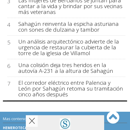
Las mujeres de Bercianos se juntan para
3
cantar a la vida y brindar por sus vecinas
más veteranas
Sahagún reinventa la espicha asturiana
4
con sones de dulzaina y tambor
Un análisis arquitectónico advierte de la
5
urgencia de restaurar la cubierta de la
torre de la iglesia de Villamol
Una colisión deja tres heridos en la
6
autovía A-231 a la altura de Sahagún
El corredor eléctrico entre Palencia y
7
León por Sahagún retoma su tramitación
cinco años después
Mas contenido de Sahagún Digital:
HEMEROTECA
TÉRMINOS DE USO